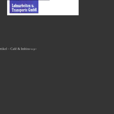
tikel – Café & Imbiss
<o:p>